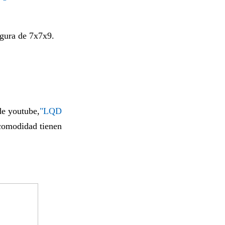
igura de 7x7x9.
de youtube,
"LQD
a comodidad tienen