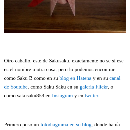
Otro caballo, este de Sakusaku, exactamente no se si ese
es el nombre u otra cosa, pero lo podemos encontrar
como Saku B como en su
blog en Hatena
y en su
canal
de Youtube
, como Saku Saku en su
galería Flickr
, o
como sakusaku858 en
Instagram
y en
twitter.
Primero puso un
fotodiagrama en su blog
, donde había