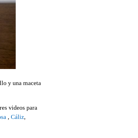
illo y una maceta
tres videos para
sa
,
Cáliz
,