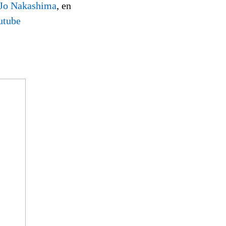
 Jo Nakashima
, en
utube