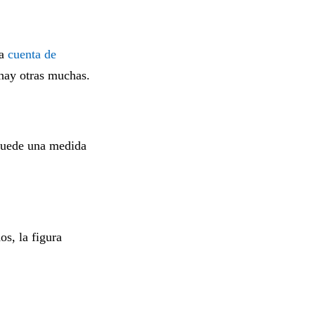
la
cuenta de
ay otras muchas.
 quede una medida
os, la figura